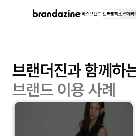
서비스
브랜드 갤러리
리소스
가격
브랜드
크리에
브랜더진과 함께하
브랜드 이용 사례